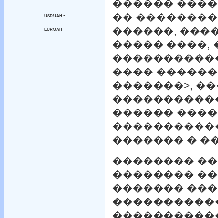
������ ����
-
�� ��������
USD/UAH
-
������, ���
EUR/UAH
����� ����, 
����������
���� ������
�������>, �
����������
������ ����
�����������
������� � �
�������� �
�������� �
������� ���
����������
����������