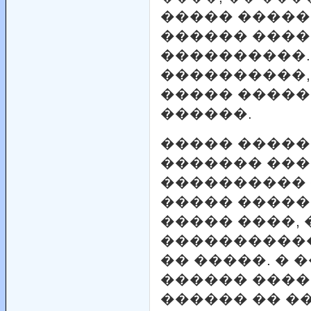
����� �����
������ ���
����������.
����������,
����� �����
������.
����� ������
������� ���
���������� 
����� �����,
����� ����,
�����������
�� �����. �
������ ���
������ �� �