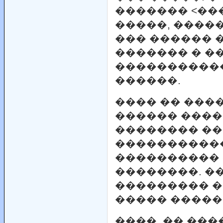
������� <���
�����, ����
��� ������ 
������� � �
����������
������.
���� �� ����
������ ����
�������� �
�����������
����������
��������. �
��������� 
����� �����
����, �� ���