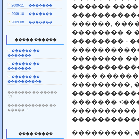
������ ����
2009-11 �������
����������
2009-10 �������
2009-08 �������
������, ���
�������� � �
����� ������
�������� - 
�����������
������ ��
�������
�������� �
������ ��
�����������
�������
���� �����
������ ��
����������
���������, 
����������
������� �� �����
:39
������� <���
������������ ��
���������� 
����� :2
����������
���������, 
���� �����