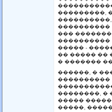
����������
���������, 
����������,
���������� 
��� �������
���������� 
����� - ���
�� ����� ��
� ������� ��
������, � �
����������
�����������
��������, � 
����� �����
�����, ����