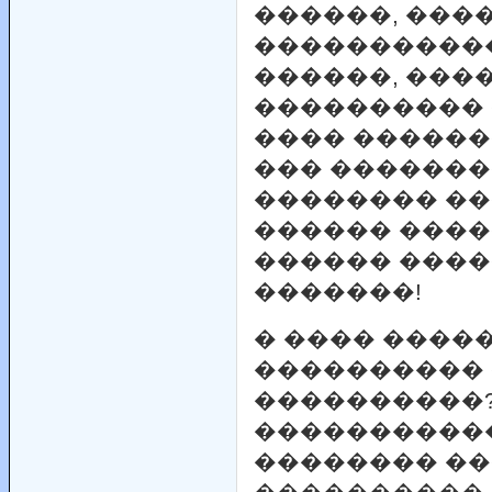
������, ���
�����������
������, ���
���������� 
���� ������
��� �������
�������� ��
������ ����
������ ����
�������!
� ���� ����
����������
����������?
�����������
�������� ��