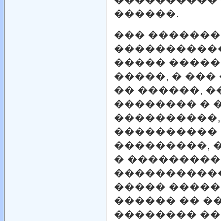
������.
��� �������
����������
����� �����
�����, � ��
�� ������, 
�������� � 
����������,
���������� 
���������, 
� ��������
����������
����� �����
������ �� �
�������� ��