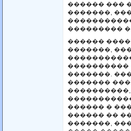
������ ��� 
�������, ��
�����������
��������� �
������ ���
�������, ��
����������
���������� �
�������. ��
������� ����
����������,
�����������
������ � ���
������ �� �
�������, ��