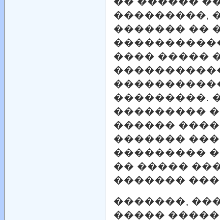
�� ������ �
���������, 
������� �� 
�����������
���� ����� 
����������
����������
���������. 
��������� �
������ ����
������� ����
��������� �
�� ����� ��
������� ���
�������, ���
����� ����