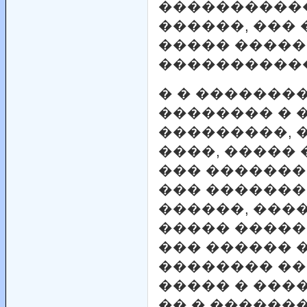
����������
������, ���
����� ����
����������
� � �������
�������� � 
���������, 
����, �����
��� �������
��� �������
������, ����
����� �����
��� ������ 
�������� �
����� � ����
�� � �������