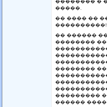
�������� � 
�����.
�� ���� �� �
����������!
�� ������ �
�������� ��
����������
�����������
����������
�������� ��
����������
����������
�����������
��������� �
������ ����