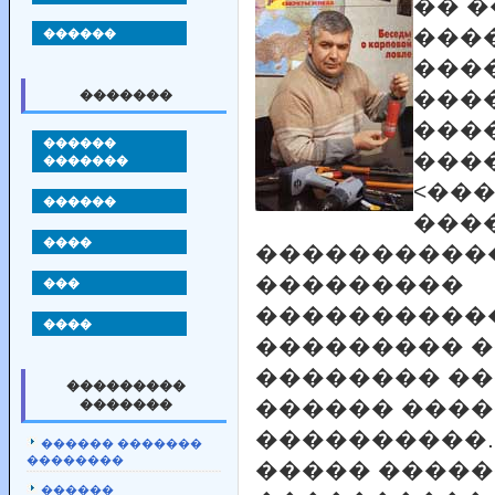
�� 
������
���
����
���
�������
���
������
���
�������
<��
������
���
����
�����������
���������
���
����������
����
��������� 
�������� ��
���������
������ ���
�������
����������.
������ �������
��������
����� ����
������