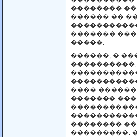
�������� ��
������ �� �
�����������
������� ���
�����.
������, � ��
����������,
�����������
�����������
���� ������
������� ���
����������
����������
�������� ��
���������. 