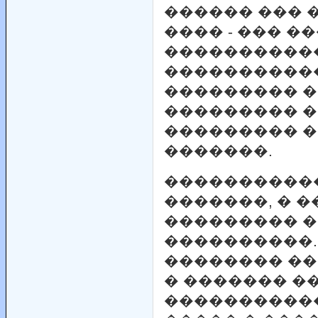
������ ��� 
���� - ��� �
�����������
�����������
��������� �
��������� �
��������� �
�������.
�����������
�������, � 
��������� 
����������.
�������� ��
� ������� �
�����������