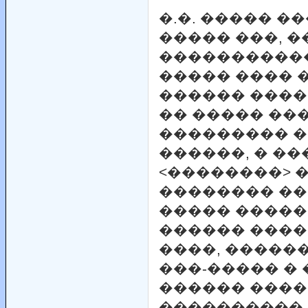
�.�. ����� �
����� ���, �
�����������
����� ���� 
������ ����
�� ����� ��
��������� �
������, � �
<��������> 
�������� �
����� �����
������ ���
����, �����
���-����� �
������ ����
����������