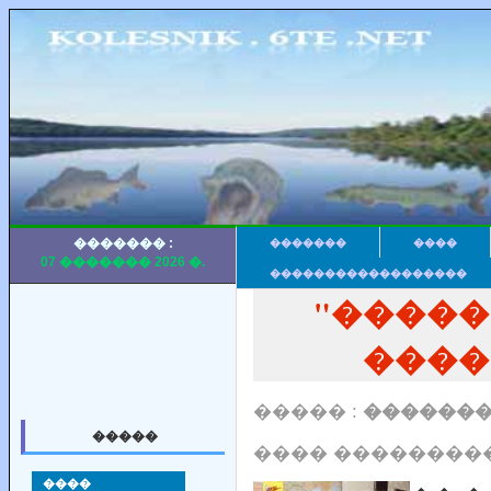
������� :
�������
����
07 ������� 2026 �.
������������������
"�����
����
����� :
�������
�����
���� ���������
����