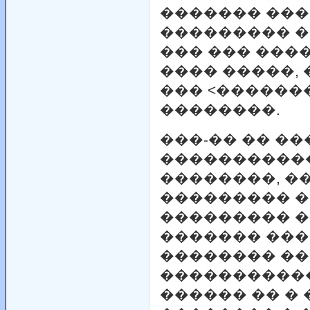
������� ���
��������� �
��� ��� ���
���� �����,
��� <������
��������.
���-�� �� �
�����������
��������, �
��������� 
��������� �
������� ��
�������� �
�����������
������ �� � 