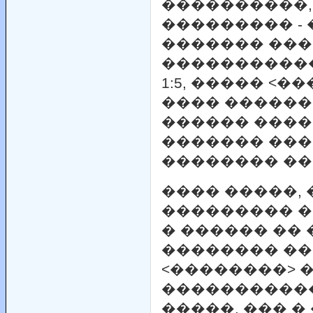
����������,
��������� -
������� ���
������������
1:5, ����� <�
���� ������
������ ����
������� ���
�������� ��
���� �����, 
��������� �
� ������ �� 
�������� �
<��������> 
�����������
�����, ��� �