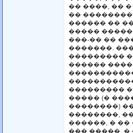
�� ����, �� 
�� ��������
������ �� �
����� �����
���-�� �� �
�������. ���
��������� 
������ ����
�����������
����������
��������� �
����� (� ��
��������) �
��������, �
������, � ��
��� �����. �