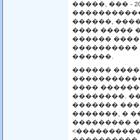
�����, ��� - 
�����������
������, ���
���� ����� 
������ ����
����������
������.
������ ����
����������
���� �����
��������. ��
������� ��
�������, � �
��������� 
<����������
����������