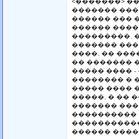
<�������> �
������� ���
������ ��� �
������ ����
���������. 
������� ����
����. �� ���
�� ������� 
����� ���� 
�������� � �
����� ���� 
�����. � �� 
������� ��� 
����������
����������
������ ����