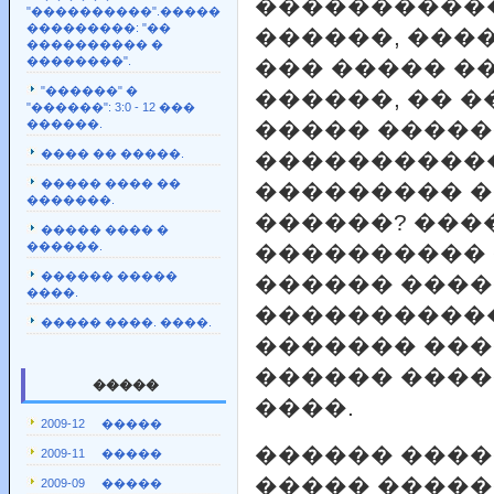
�����������
"����������".�����
���������: "��
������, ���
���������� �
��������".
��� ����� �
"������" �
������, �� �
"������": 3:0 - 12 ���
������.
����� ����
���� �� �����.
����������
����� ���� ��
��������� 
�������.
������? ���
����� ���� �
������.
����������
������ �����
������ ����
����.
����������
����� ����. ����.
������� ��
������ ����
�����
����.
2009-12 �����
������ ���
2009-11 �����
����� �����
2009-09 �����