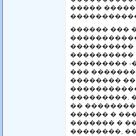
����� ����
�����������
������ ��� 
����������
���������� 
���������� 
��������� -
��� �������
�������� �
�����������
���������. 
�� ��������
������ � ��
������� � �
��������, ���