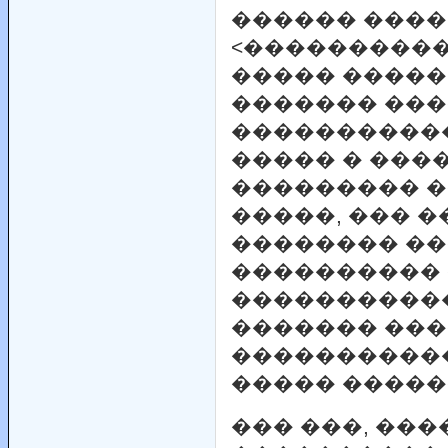
������ ���� 
<����������
����� �����
������� ���
����������
����� � ����
��������� �
�����, ��� 
�������� �
���������� 
����������
������� ���
�����������
����� �����
��� ���, ��