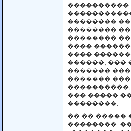
����������
����������
�������� ��
�������� �
�������� �� 
���� ������
���� ������
������, ���
������� ���
������� ���
����������, 
��� ����� �
��������.
�� �� ����� 
��������. �