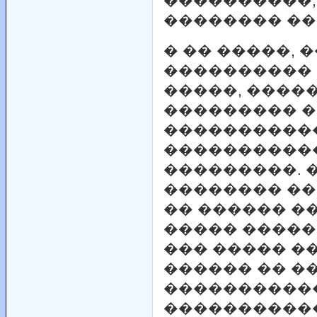
����������,
�������� ��
� �� �����, 
���������� 
�����, ����
��������� �
����������
����������
���������. 
�������� ��
�� ������ �
����� �����
��� ����� �
������ �� �
����������
����������