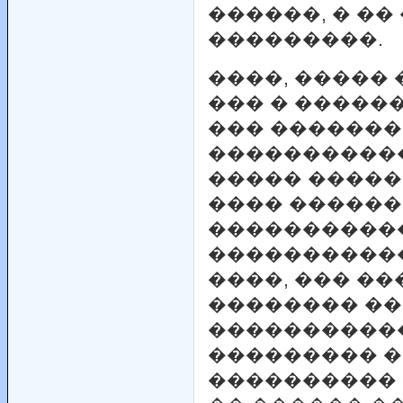
������, � ��
���������.
����, ����� 
��� � ������
��� ������
�����������
����� ������
���� ������
�����������
�����������
����, ��� �
�������� ��
����������
��������� 
���������� 