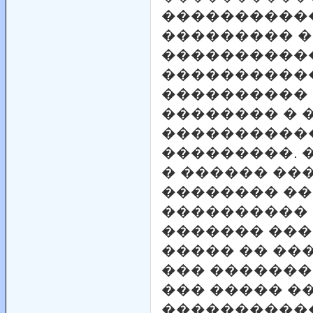
����������
��������� �
�����������
����������
����������
�������� � 
�����������
���������. 
� ������ ��
�������� ��
���������� 
������� ���
����� �� ��
��� �������
��� ����� �
����������