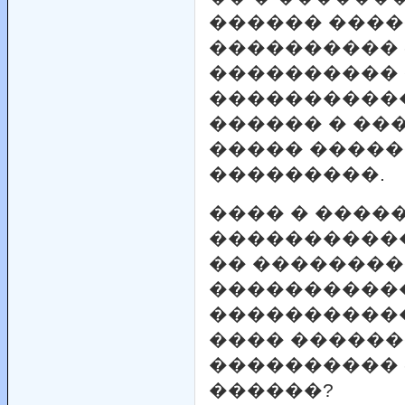
������ ����
���������� 
���������� 
�����������
������ � ��
����� �����
���������.
���� � ����
����������
�� ��������
�����������
�����������
���� ������
���������� 
������?