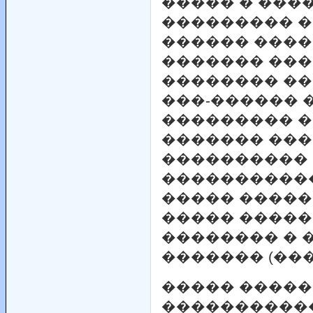
����� � ���
��������� �
������ ����
������� ��
�������� ��
���-������ 
��������� ��
������� ��
���������� 
�����������
����� �����
����� �����
�������� � 
������� (����
����� ����
�����������