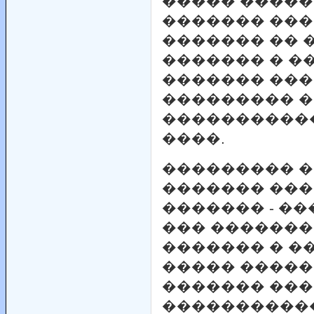
����� �����
������� ���
������� ��
������� � �
������� ���
��������� 
����������
����.
��������� �
������� ���
������� - �
��� �������
������� � �
����� �����
������� ���
�����������