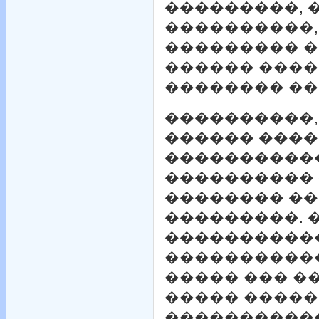
���������, �
����������, 
��������� �
������ ����
�������� ��
����������,
������ ����
�����������
���������� 
�������� ��
���������. 
�����������
�����������
����� ��� �
����� �����
����������