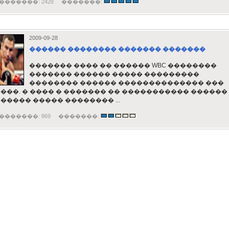
�������: 2428 �������:
2009-09-28
������ �������� ������� �������
������� ���� �� ������ WBC ��������
������� ������ ����� ���������
�������� ������ �������������� ���
���. � ���� � ������� �� ����������� ������
����� ����� �������� ...
�������: 869 �������: