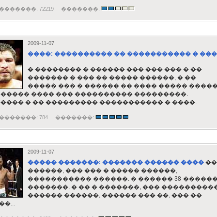
�������: 72219 �������:
2009-11-07
����: ���������� �� ����������� � ��
� �������� � ������ ��� ��� ��� � ��
������� � ��� �� ����� ������, � ��
����� ��� � ������ �� ���� ����� ����
����� ���� ��� ���������� ���������.
���� � �� ��������� ����������� � ����.
�������: 784 �������:
2009-11-07
����� �������: ������� ������ ����
��
������, ��� ��� � ����� ������,
����������� ������. � ������ 38-�����
�������. � �� � �������, ��� ���������
������ ������, ������ ��� ��, ��� ��
�...