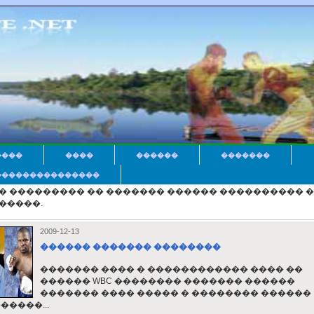
����
����
������
�������
���������������
�� ��������� �� ������� ������ ���������� 
�����.
2009-12-13
������ ������� ��������
������� ���� � ������������ ���� ��
������ WBC �������� ������� ������
������� ���� ����� � �������� ������
�����...