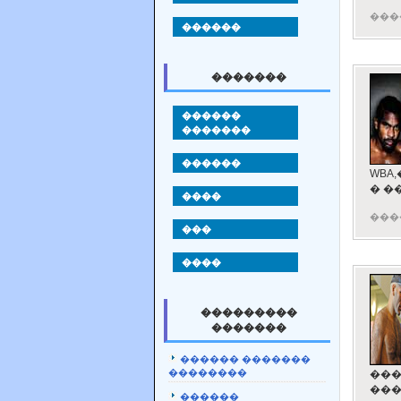
���
������
�������
������
�������
������
WBA
� �
����
���
���
����
���������
�������
������ �������
��������
���
���
������