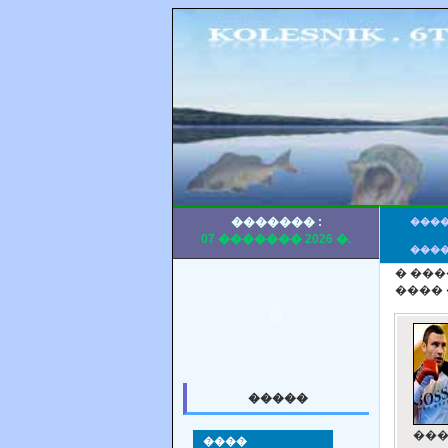
������� :
���
07 ������� 2026 �.
���
� ��
���� 
�����
���
����