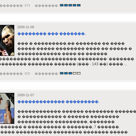
�������: 874 �������:
2009-11-08
�������� ��� �������.
��� � ���������,�� ������� �� ����
����� ����� �������� ���� �� ����� �
������������ ���� �� ������
,��������� �� ���������� ��������: �������
�������� ������� ������ (��� - 143 ��) ���� ...
�������: 820 �������:
2009-11-07
������������� ���������.
������������ ������ �������� �����
� ����������� � ������ ��������
���������� ���������, �������
������ � ���� ����� � �������, 7 ������.
���� ���������� �������� ������� �����