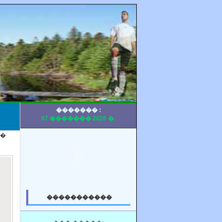
������� :
07 ������� 2026 �.
��
�����������