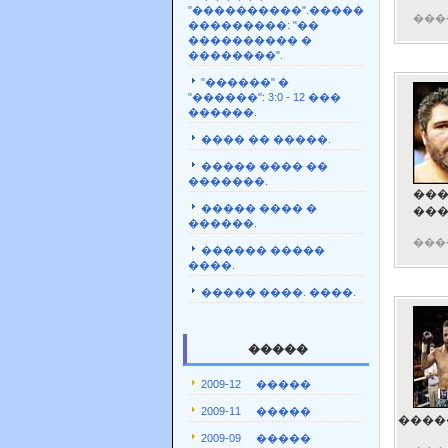
"����������".�����
���
���������: "��
���������� �
��������".
"������" �
"������": 3:0 - 12 ���
������.
���� �� �����.
����� ���� ��
�������.
���
����� ���� �
���
������.
���
������ �����
����.
����� ����. ����.
�����
2009-12 �����
2009-11 �����
�����
2009-09 �����