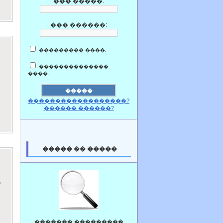
��� �����:
��� ������:
��������� ����.
��������������
����.
������������������?
������ ������?
����� �� �����
�
������� ���������