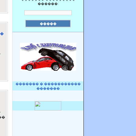
������:
��
�
������� � �����������
�������
�
��