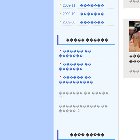
���
2009-11 �������
2009-10 �������
2009-08 �������
����� ������
������ ��
�������
���
���
������ ��
�������
���
������ ��
����������
������� �� �����
:39
������������ ��
����� :2
���� �����