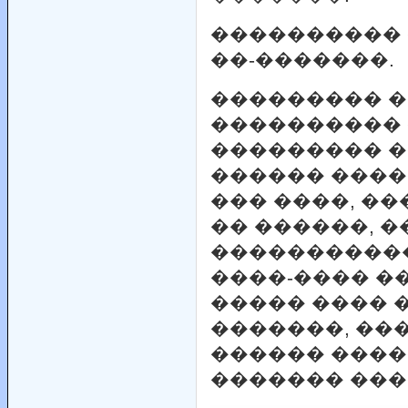
���������� 
��-�������.
��������� 
����������
��������� �
������ ���
��� ����, �
�� ������, 
�����������
����-���� �
����� ���� 
�������, ��
������ ����
������� ����