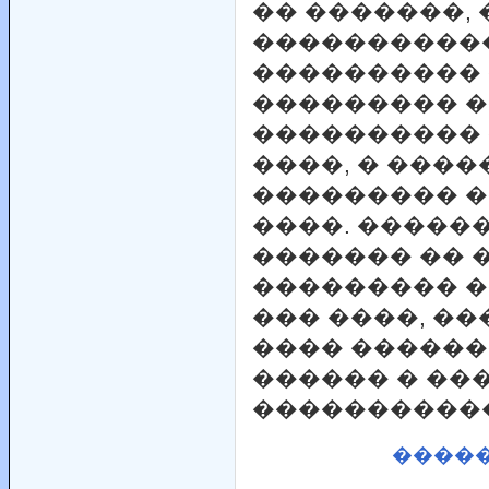
�� �������,
����������
���������� 
��������� 
���������� 
����, � ���
��������� �
����. �����
������� �� 
��������� 
��� ����, ��
���� ������
������ � ��
����������
����