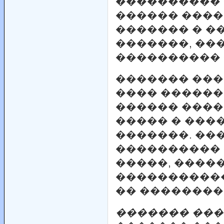
���������� 
������ ����
������� � �
�������, ��
���������� 
������� ���
���� ������
������ ����
����� � ���
�������. ��
����������
�����, ����
�����������
�� ��������
������� ���