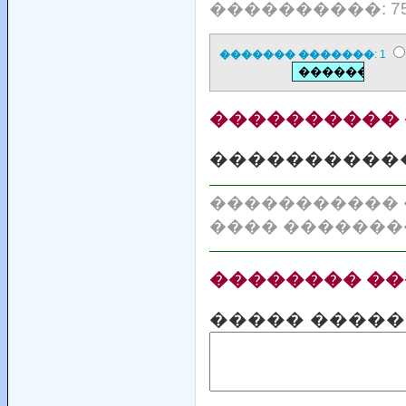
����������: 7
������� �������
: 1
���������� 
�����������
����������� �
���� �������
�������� ��
����� �����