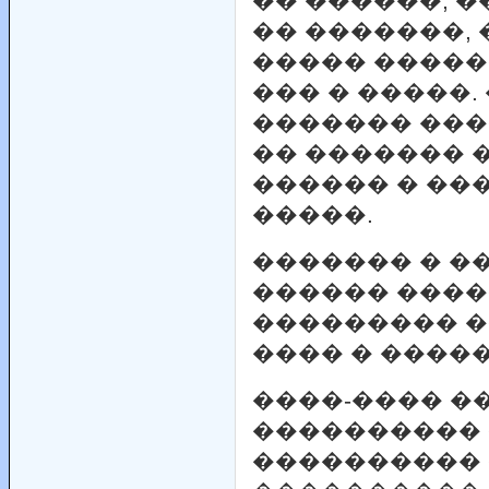
�� ������, ��
�� �������,
����� �����
��� � �����.
������� ���
�� ������� 
������ � ��
�����.
������� � �
������ ����
��������� �
���� � �����
����-���� �
���������� 
���������� 