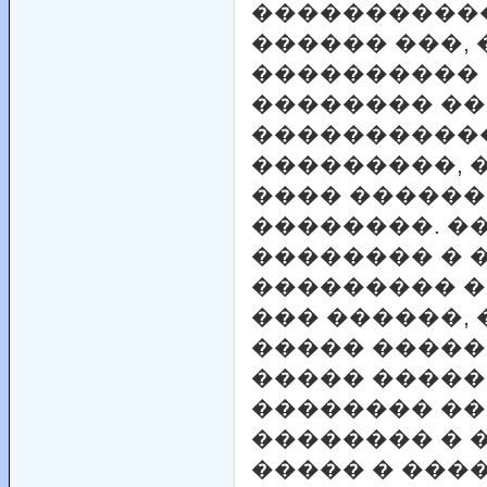
����������
������ ���, 
���������� 
�������� ��
����������
���������, 
���� ������
��������. �
�������� � �
��������� �
��� ������, 
����� �����
����� �����
�������� ��
�������� � 
����� � ���