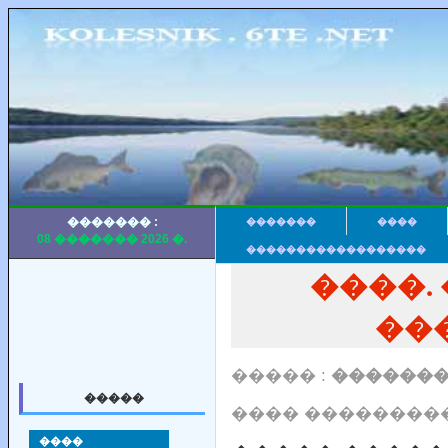
������� :
�������
����
08 ������� 2026 �.
������������������
����.
��
����� :
�������
�����
���� ���������
����