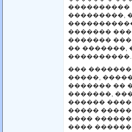
����������
���������, 
�����������
������� ���
������� ���
�� �������,
����������.
��� �������
�����, ����
������� �� 
�������, ���
������ ����
����� �����
���� ������
���� ������