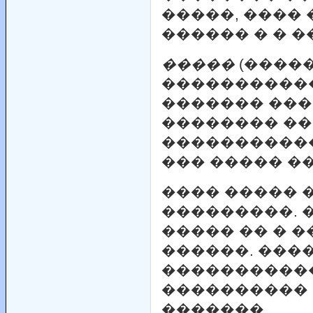
�����, ���� 
������ � � �
�����
(����
�����������
������� ���
�������� �
����������
��� ����� �
���� ����� 
���������. 
����� �� � 
������. ���
����������
����������
�������.