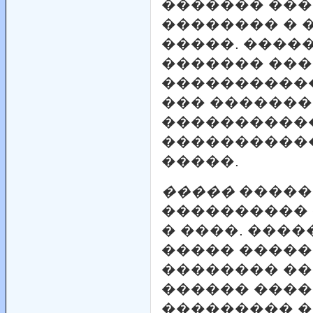
������� ���
�������� �
�����. ����
������� ��
����������
��� �������
����������
����������
�����.
�����
�����
���������� 
� ����. ���
����� �����
�������� ��
������ ����
��������� �