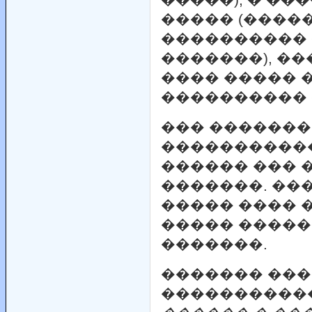
����� (����
���������� 
�������), ��
���� ����� 
���������� 
��� �������
�����������
������ ��� 
�������. ��
����� ���� 
����� �����
�������.
������� ��
����������