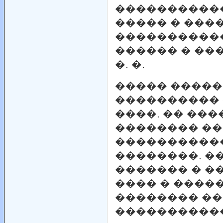
����������
����� � ���
�����������
������ � ���
�. �.
����� ����
���������� 
����. �� ��
�������� ��
�����������
��������. �
������� � �
���� � �����
�������� ��
�����������