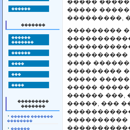
����� �����
������
����� �����
���������, 
�������
��������� 
������
����������
�������
�����������
������
���������� 
���� ������
����
��������� �
���
����� �����
����
����� �����
������ ���,
���������
�����, ��� �
�������
����������
������ �������
����������
��������
����������
������