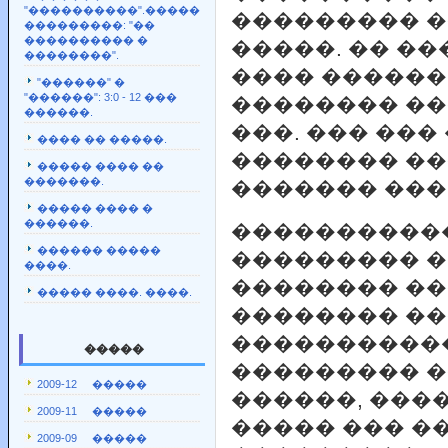
"����������".�����
��������� �
���������: "��
���������� �
�����. �� �
��������".
���� ������
"������" �
"������": 3:0 - 12 ���
�������� ��
������.
���. ��� ��� 
���� �� �����.
�������� ��
����� ���� ��
�������.
������� ���
����� ���� �
������.
����������
������ �����
��������� �
����.
�������� ��
����� ����. ����.
�������� �
�����������
�����
��������� �
2009-12 �����
������, ���
2009-11 �����
����� ��� 
2009-09 �����