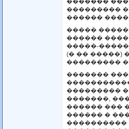
������� ��
��������� �
������ ����
����� ����
������ ����
�����-����
(� �� �����)
��������� �
������� ��
����������
��������� �
�������, ��
������ ��� 
������ � ��
���������� 