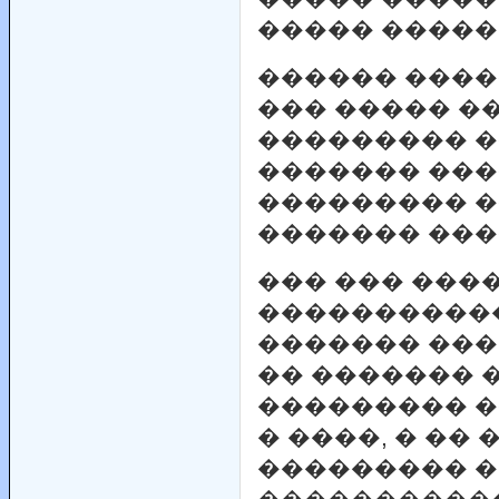
����� �����
������ ����
��� ����� �
��������� �
������� ���
��������� �
������� ���
��� ��� ���
����������
������� ���
�� ������� 
��������� 
� ����, � ��
��������� �