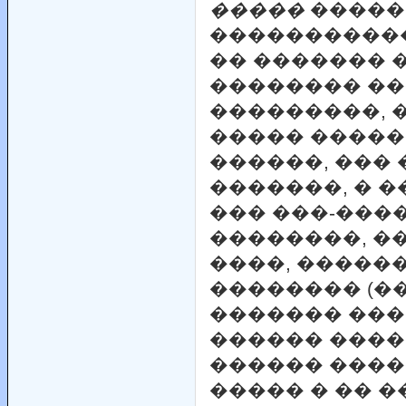
�����
�����
����������
�� ������� 
�������� ��
���������, 
����� �����
������, ��� 
�������, � �
��� ���-���
��������, �
����, �����
�������� (��
������� ���
������ ����
������ ����
����� � �� �