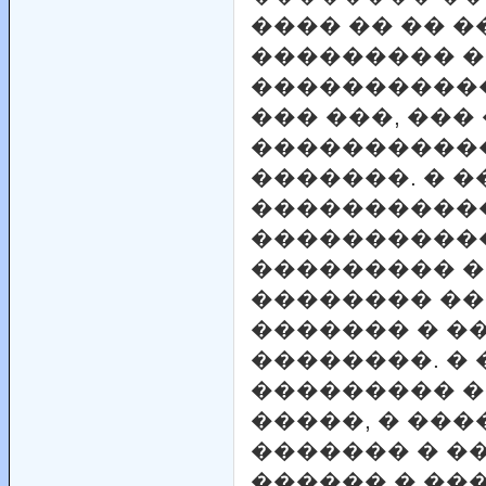
���� �� �� �
��������� �
����������
��� ���, ���
�����������
�������. � 
�����������
�����������
��������� �
�������� �
������� � �
��������. �
��������� 
�����, � ��
������� � �
������ � ��