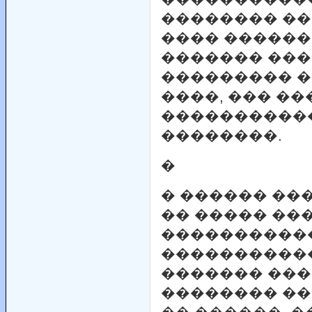
�������� ��
���� ������
������� ���
��������� �
����, ��� �
����������
��������.
�
� ������ ��
�� ����� ��
�����������
�����������
������� ���
�������� �