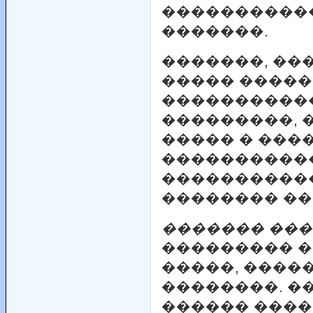
����������
�������.
�������, ��
����� �����
�����������
���������, 
����� � ����
����������
�����������
�������� ��
������� ��
��������� �
�����, ����
��������. �
������ ����