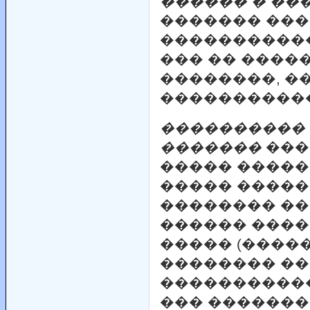
������ � ��
������� ���
�����������
��� �� ����
��������, �
�����������
���������� 
�������
���
����� �����
����� �����
�������� ��
������ ����
����� (����
�������� ��
�����������
��� �������