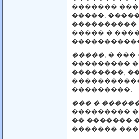
������� ���
�����. ����
����������
����� � ���
�����������
�����
, � ��
��������� 
��������, �
����������
���������.
��� � �����
��������� �
�� ������� 
������� ���