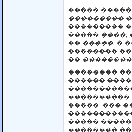
����� �����
��������� 
��������� 
�����
����
,
��
�����
. �
�������� ��
��
��������
�������� �
������ ���
�����������
����������,
�����, ��� 
�����������
����� �����
�������� ��