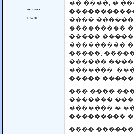
�� ����, � �
-
�����������
USD/UAH
-
���� ������
EUR/UAH
��������� 
����� �����
��������� �
�����, ����
������ ����
�������, ��
����� �����
��� ���� ��
������� ��
������� � �
��������� �
���� ������