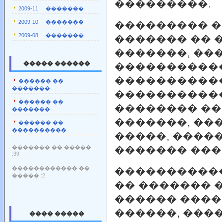
���������.
2009-11 �������
2009-10 �������
��������� �
2009-08 �������
������� �� 
�������, �
����� ������
����������
�����������
������ ��
�������
����������
������ ��
�������� ��
�������
�������, ��
������ ��
����������
�����, �����
������� �� �����
������� ���
:39
������������ ��
����������
����� :2
�� ������� �
������ ����
������, ���
���� �����