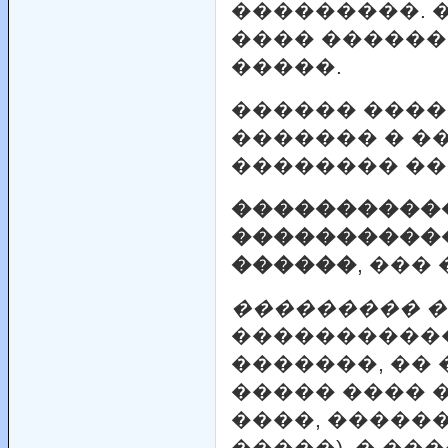
���������. 
���� ������
�����.
������ ����
������� � �
�������� ��
�����������
�����������
������
, ���
��������� 
�����������
�������, �� 
����� ���� 
����, �����
�����), � ��