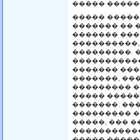
����� �����
����� �����
������� �� 
������� ���
����������,
���������. 
�����������
������� ���
�������, ��
��������� ��
����� �����
�������. ���
��������� �
�����, ��� �
����������
����� �����