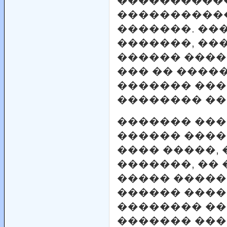
����������
�����������
�������. ���
�������, ��
������ ����
��� �� ����
������� ���
�������� ��
������� ���
������ ����
���� �����,
�������, ��
����� �����
������ ����
�������� ��
������� ���