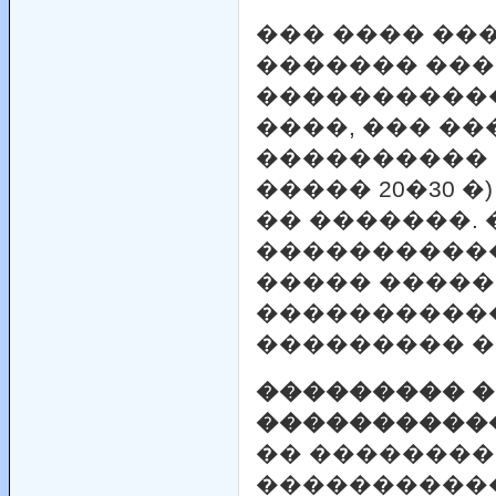
��� ���� ��
������� ���
����������
����, ��� ��
���������� 
����� 20�30 
�� �������.
����������
����� �����
����������
��������� ��
��������� 
����������
�� ��������
�����������