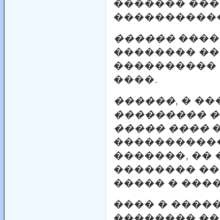
������� ���
�����������
������
����
�������� ��
���������� �
����.
������
, � �
��������� 
����� ����
�����������
�������, ��
�������� ��
����� � ����
���� � ����
�������� ��