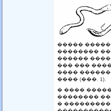
����� �����
�������� ��
������ ����
��� ��� ��
���� ������
���� (���. 1).
� ���� ����
�������� �
� ���������
�����������