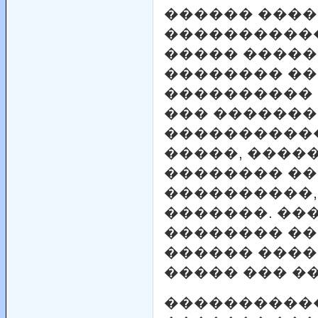
������ ����
�����������
����� �����
�������� ��
���������� 
��� �������
����������
�����, ����
�������� �
����������,
�������. ��
�������� �
������ ����
����� ��� �
����������